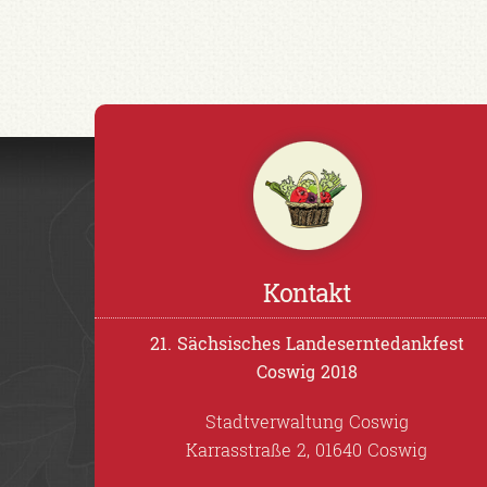
Kontakt
21. Sächsisches Landeserntedankfest
Coswig 2018
Stadtverwaltung Coswig
Karrasstraße 2, 01640 Coswig