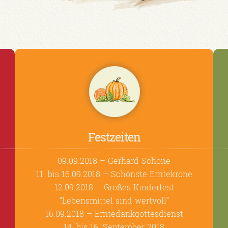
Festzeiten
09.09.2018 – Gerhard Schöne
11. bis 16.09.2018 – Schönste Erntekrone
12.09.2018 – Großes Kinderfest
“Lebensmittel sind wertvoll”
16.09.2018 – Erntedankgottesdienst
14. bis 16. September 2018