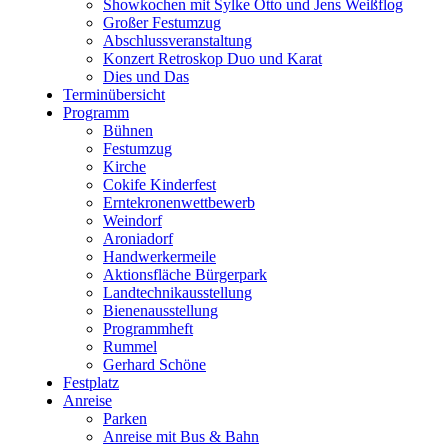
Showkochen mit Sylke Otto und Jens Weißflog
Großer Festumzug
Abschlussveranstaltung
Konzert Retroskop Duo und Karat
Dies und Das
Terminübersicht
Programm
Bühnen
Festumzug
Kirche
Cokife Kinderfest
Erntekronenwettbewerb
Weindorf
Aroniadorf
Handwerkermeile
Aktionsfläche Bürgerpark
Landtechnikausstellung
Bienenausstellung
Programmheft
Rummel
Gerhard Schöne
Festplatz
Anreise
Parken
Anreise mit Bus & Bahn