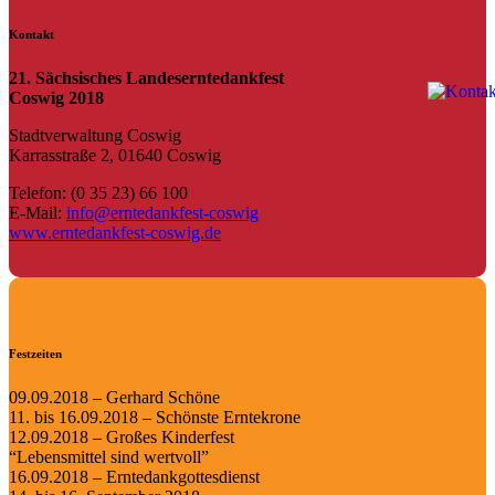
Kontakt
21. Sächsisches Landeserntedankfest
Coswig 2018
Stadtverwaltung Coswig
Karrasstraße 2, 01640 Coswig
Telefon: (0 35 23) 66 100
E-Mail:
info@erntedankfest-coswig
www.erntedankfest-coswig.de
Festzeiten
09.09.2018 – Gerhard Schöne
11. bis 16.09.2018 – Schönste Erntekrone
12.09.2018 – Großes Kinderfest
“Lebensmittel sind wertvoll”
16.09.2018 – Erntedankgottesdienst