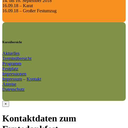
14. bis 16. September 2018
16.09.18 – Karat
16.09.18 – Großer Festumzug
Kurzübersicht
Aktuelles
Terminübersicht
Programm
Festplatz
Impressionen
Impressum
–
Kontakt
Anreise
Datenschutz
×
Kontaktdaten zum