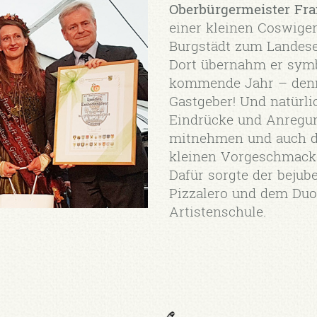
Oberbürgermeister Fr
einer kleinen Coswiger
Burgstädt zum Landeser
Dort übernahm er symbo
kommende Jahr – denn 
Gastgeber! Und natürli
Eindrücke und Anregun
mitnehmen und auch d
kleinen Vorgeschmack
Dafür sorgte der bejub
Pizzalero und dem Du
Artistenschule.